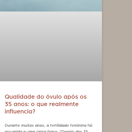
Qualidade do óvulo após os
35 anos: o que realmente
influencia?
Durante muitos anos, a fertilidade feminina foi
resumida a uma única frase: “Depois dos 35,