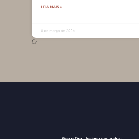
LEIA MAIS »
8 de março de 2026
Siga a Dra. Jociane nas redes: