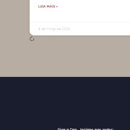
LEIA MAIS »
8 de março de 2026
Siga a Dra. Jociane nas redes: