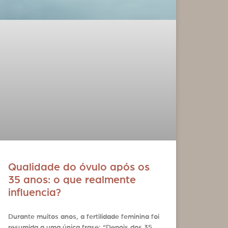
Qualidade do óvulo após os
35 anos: o que realmente
influencia?
Durante muitos anos, a fertilidade feminina foi
resumida a uma única frase: “Depois dos 35,