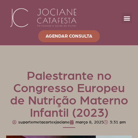
Dra. Jocian
Programa +Fér
Cursos e 
AGENDAR CONSULTA
Palestrante no
Congresso Europeu
de Nutrição Materno
Infantil (2023)
suportemetacortexjociane
março 8, 2025
3:31 pm