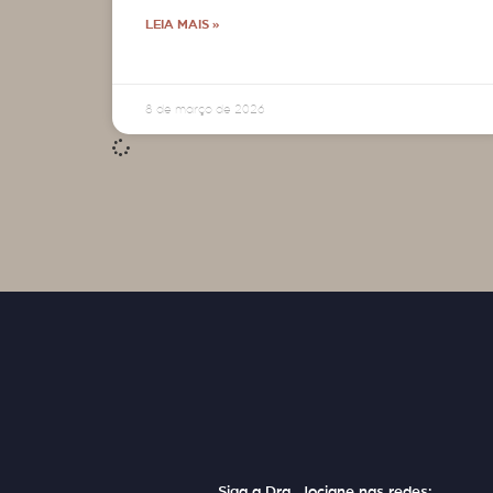
LEIA MAIS »
8 de março de 2026
Siga a Dra. Jociane nas redes: