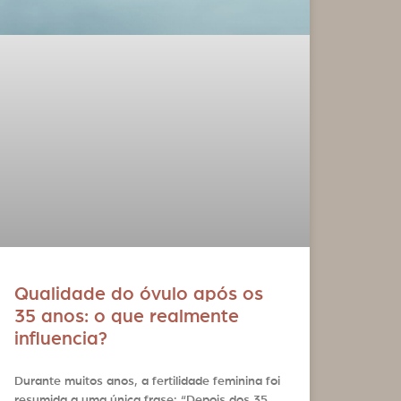
Qualidade do óvulo após os
35 anos: o que realmente
influencia?
Durante muitos anos, a fertilidade feminina foi
resumida a uma única frase: “Depois dos 35,